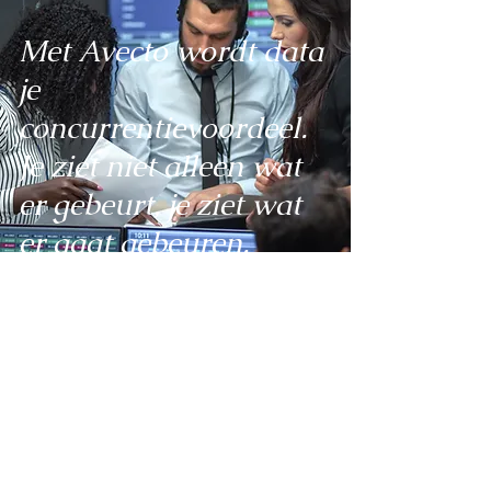
Met Avecto wordt data
je
concurrentievoordeel.
Je ziet niet alleen wat
er gebeurt, je ziet wat
er gaat gebeuren.
Neem contact met ons op
Neem contact met ons op